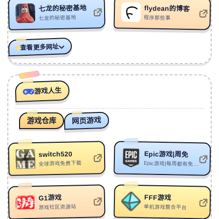
359
The Very Very Very Strongest! - Drums Of Liberation
七龙的秘密基地
flydean的博客
Version
Carameii
360
Free Sad Piano Type Beat - "KNØW Pt.7"
七龙的秘密基地
程序那些事
EVO MUSIC/Siren/ZS beatz/Furyl/4_Chords
361
lll Do lt (PHONK)
HSHK/VodKe
查看更多网址
362
next to you
Øneheart
363
What U Do
Siks
364
【售断】"一 生 一 世" - Tropical House Summer Guitar
游戏人生
BECU BEATZ
365
Janken
Sprnova
366
Mary Jane
K.A.A.N.
网页游戏
游戏仓库
367
超负荷记忆 Overloaded Memories
特污兔-Dirtyrabbit2
368
COLD TEARS
NUEKI/TOLCHONOV
Epic游戏|周免
switch520
369
anything!
MUPP/Sadfriendd
全球游戏免费下载
Epic游戏|每周都有免费游戏可领
370
熄灭
TC
371
Castle
Cre-sc3NT
FFF游戏
G1游戏
游戏社区资源站
单机游戏整合平台
372
万山连星
闫东炜/散乐文化