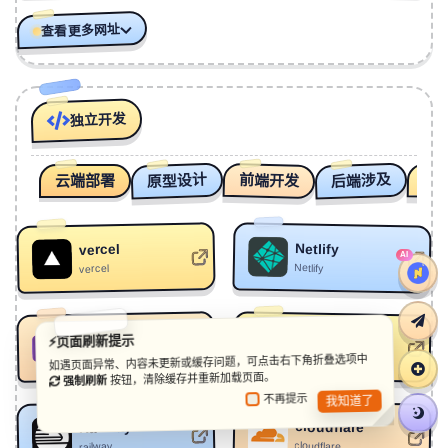
400
Something Magical
Marnik/Orange INC
查看更多网址
401
Love
Max Oazo
402
Cheri Cheri Lady
Max Oazo
403
Runaway
Vanished
独立开发
404
Not in Love
Tyler Morrison
原型设计
后端涉及
前端开发
编
405
Car Keys (Ayla)
Alok/Ava Max
云端部署
406
Karaoke Girl
77 Bombay Street
407
PartyAHolic
Kaci Battaglia
Netlify
vercel
AI
Netlify
vercel
408
精卫琵琶版
Jakub狗子哥
409
Catch Me If You Can
Alan Walker/Sorana
Github
Gatsbyjs
⚡页面刷新提示
410
1+1
Sia
github
Gatsbyjs
如遇页面异常、内容未更新或缓存问题，可点击右下角折叠选项中
411
Man of Fire
Jonathan Buchanan
按钮，清除缓存并重新加载页面。
强制刷新
不再提示
我知道了
412
With Myself
Winona Oak
cloudflare
Railway
413
Running Out of Roses
Alan Walker/Jamie Miller
cloudflare
railway