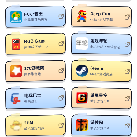
373
Rosy7
LJYNNN
Deep Fun
FC小霸王
374
Free Sad Storytelling Beat - "Liar"
EVO MUSIC/Siren
小霸王其乐无穷
switch游戏下载
375
[FREE] "仙泉" - 中国风 GUNNA TYPE BEAT
AVERATEC
376
花月夜
蓝云木
RGB Game
游戏年轮
377
Meiyo to Songen
Sprnova
pc游戏下载中心
主机游戏下载综合站
378
【FREE】"情 绪 病 态" - New Wave Emotions Beat
BECU BEATZ
379
В плену
Akim
Steam
178游戏网
Steam游戏商店
网游集合地
380
so weak
李柄桦
381
Eclipse Of The Moon (Piano Version)
Stive Morgan
游民星空
电玩巴士
382
NUMB
RAIZHELL
单机游戏门户
电玩巴士
383
(谁带走了寂寞)Ai Mang Cô Đơn Đi
K-ICM/拼音师
384
境
拼音师
游侠网
3DM
385
free flow
Kamal.
单机游戏门户
单机游戏门户
386
Just Miss Love
Benny Benassi/Burak Yeter/Saint Wilder