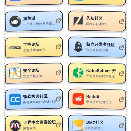
264
Spacewave
confirmbackup
265
Unbreakable
Lost Sky/ANGELPLAYA/Chris Linton
先知社区
摸鱼派
266
普通而已
陈纠结
一个属于程序员的摸鱼社区
网络安全类论坛
267
阿Q派
是的麦克雷
268
爱你好像跳悬崖
巴音汗/白盏糖糖
独立开发者社区
工控论坛
269
It's Justified
YCK
工控技术自动化
独立开发者社区
270
【FREE】"未 闻 花 名" - Boom Bap BPM89 C# Minor
BECU BEATZ
271
最后的歹势
玖壹壹
安全论坛
KubeSphere 开源社区
专业开发者码农社区
安全文化交流
272
Today Rolls
SHOES
273
忠诚 loyalty(PHONK)
chao/BOY/KKK
微软极客社区
Reddit
274
Birds in a Cage
YCK
综合类系统OS技术社区
全球技术交流论坛
275
Remain
PNMR
276
Til I Hear'em Say
Les Winner's
世界中文黑客论坛
DMZ社区
277
Destroy (毁灭)
HJFM
it类资源论坛
黑客攻防