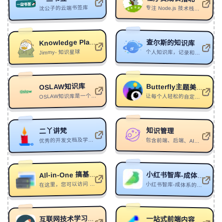
305
意
拼音师
沈公子的云端书签库
专注 Node.js 技术栈分享，从 前端 到 Node.js 再到 后端数据库
306
Tension
VodKe/HSHK/Pnan
307
Can't Let Go
Faydee
查尔斯的知识库
Knowledge Planet-知识分享
Jimmy- 知识星球
个人知识库，记录和分享个人碎片化、结构化、体系化的知识内容
308
MYBAD!
Grioten/ethan ross/Sayfalse/SaintRxse
309
国色天香
PUUSUN
OSLAW知识库
Butterfly主题美化教程
310
All I Need Is Your Love
Deorro/Adrian Delgado
OSLAW知识库是一个面向法律人的知识管理库。通过结构化沉淀高价值信息，形成与法律相关的完整知识体系。
让每个人轻松的自定义自己的博客
311
Come Through (feat. Lil Tecca)
Bankrol Hayden/Lil Tecca
312
Time Leaper
Hinkik
知识管理
二丫讲梵
313
Fake
Imanbek/Crazy Donkey/Brando/Paradigm
优秀的开发文档及学习周刊
包含前端、后端、AI、知识技巧等的个人类笔记博客站
314
Around the World
Half an Orange/Saxsquatch
315
魅影(Radio version)
Brillan
All-in-One 搞基手册
小红书智库-成体系的小红书知识库
在这里，您可以访问 All-in-One 搞基手册 的完整文档，掌握搭建All-in-One的技能，获得主流开源应用的使用知识。
小红书智库-成体系的小红书知识库
316
Bounty Hunter
YCK
317
反复
TC
一站式前端内容
互联网技术学习笔记
318
More Than You Know
NEKXSTXZIS