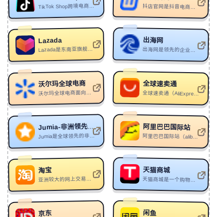
按真实使用信号评分的创业想法看板，提供中文解读与
142
New Heart
Crash Adams
ikTok Shop跨境电商，覆盖美国、英国、沙特阿拉伯及东南亚市场！现在入驻，带你轻松打造全球爆品，好货卖全球，开启您的生意增长之旅！
T
抖店官网是抖音电商官方商家入驻平台的登录入口，提供了一站式的商家开店服务。在这里，商家可以轻松地注册账号、创建店铺、管理商品、处理订单等。抖店官网致力于为广大商家提供高效便捷的电商运营解决方案，助力商家实现商业成功。
商业价值分析。
143
World of Walker: Rise of the Drones
Alan Walker
EasyNotch - Mac刘海效率工具箱：
144
DANCE!
STXSTN
出海网
Lazada
https://easynotch.designbento.cn/
：
常驻Mac顶部刘海
的轻量工具箱，集成音乐控制、文件暂存、AI对话、剪
Lazada是东南亚旗舰电商平台，致力于通过商业和科技促进印尼、马来西亚、菲律宾、新加坡、泰国和越南六地市场发展。Lazada年活跃消费者增长迅猛且目前已达到1.3亿，已成为国货出海东南亚的首选电商平台。
出海网是领先的企业跨境出海综合服务平台，旗下涵盖CHWE全球跨境电商展、海潮品牌出海及海贝分销三大主营产品。其中CHWE作为中国跨境电商贸易第一展，展会规模最大，单一场次超10万平，累计链接2万多源头工厂。
145
SMOKE
Beyond The Sun
贴板历史与番茄钟，提升操作效率。
146
Chronal Ruins (时元遗迹)
CVRCH/Aquari
沃尔玛全球电商
全球速卖通
147
驰 Timelapse
CORSAK胡梦周
沃尔玛全球电商面向国际卖家提供从端到端的跨境电商一站式解决方案，推动国际卖家实现业务增长。沃尔玛现已开通美国、加拿大和墨西哥站点，通过线上线上渠道链接全球消费者，为海外消费者带来高性价比的购物生活体验，培育大量平台忠诚消费者。
全球速卖通（AliExpress）上线于2010年4月，是阿里巴巴旗下唯一面向全球市场打造的在线交易平台。全球速卖通面向海外买家，通过支付宝国际账户进行担保交易，并使用国际快递发货，是全球第三大英文在线购物网站
148
Hakaze
Vexento
149
Gyro Zeppeli
Friedrich Habetler
阿里巴巴国际站
Jumia-非洲领先的跨境电商平台
150
Steel Ball Run Johnny Joestar Theme
Friedrich Habetler
umia是全球领先的非洲跨境电商平台，也是非洲第一家在美国主板上市的非洲科技企业。作为100%面向非洲市场的互联网公司，我们的业务范围覆盖尼日利亚、科特迪瓦、乌干达等11个国家。来自全球的全品类商品都可以在Jumia平台上售卖，国货出海非洲，首选Jumia！
J
阿里巴巴国际站（alibaba）是全球专业的国际外贸出口、海外B2B跨境贸易平台,拥有超过1.5亿注册会员,每天在平台上发布30万笔跨境采购需求。同时为为中小企业提供跨境商机匹配、国际贸易担保交易、跨境通关退税、跨境贸易融资和跨境物流等数字化跨境贸易解决方案
151
青白眼
艾森eysen
152
敕勒川
Genuine 木子山
天猫商城
淘宝
亚洲较大的网上交易平台，提供各类服饰、美容、家居、数码、话费/点卡充值… 数亿优质商品，同时提供担保交易(先收货后付款)等安全交易保障服务，并由商家提供退货承诺、破损补寄等消费者保障服务，让你安心享受网上购物乐趣！
天猫商城是一个购物平台，更是一种生活方式。天猫凭借丰富的家电、手机、电脑、服装、居家、母婴、美妆、个护、食品等众多商品种类及包含众多品牌官方旗舰店、优质的服务和便捷的购物体验，成为了消费者心中信赖的综合性购物商城。
153
来自我的声音-叶音jam
David叶音/MARSIX刘家良
154
U R My Everything
MEGA
155
The Forest Spirit
Vexento
闲鱼
京东