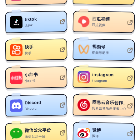
101
다정 한저 승길
正版原声
macOS 菜单栏工具，整合专注、显示、清理、设备与系
统控制，帮助用户快速完成每日重复操作。
102
Wasted (Nightcore) (feat. harmony haven)
西瓜视频
tiktok
murkish/Huken/harmony haven
103
Fall Apart
Tearz
SD WebUI All In One：
西瓜视频
tiktok
https://licyk.github.io/sd-webui-
all-in-one/
104
Insomnia
Lunak/iphonk
：
一组用于安装、下载、启动和管理Stable
Diffusion WebUI、ComfyUI、Fooocus等AI绘图工具的
105
Le Monde (From Talk to Me)
Richard Carter
文档与脚本集合。
视频号
快手
106
Shadows
PASTEL GHOST
视频号助手
快手
LitePan是一款聚合
：
https://www.litepan.top/
LitePan：
107
LIKE YXU WXULD KNXW (AUTUMN TREES)
多网盘、生成STRM并刮削元数据、自动整理联动、支持
Kordhell（Mick Kenny）/CORPSE/SCARLXRD
108
Dark Beach
PASTEL GHOST
跨盘秒传和媒体反代的影音工作流工具，提供Docker部
instagram
小红书
instagram
小红书
署。
109
Mikawa
Sprnova
110
Reverse
Caravan Palace
Yevideo AI：
https://yevideo.io
：
Yevideo 提供多种前沿
AI视频和图片生成模型，支持文生视频、图生视频、多
Discord
网易云音乐创作者中心
111
In The Sky
7vvch
图生成及视频编辑，并具备高质量、低成本等特性。
网易云音乐创作者中心
Discord
112
烦恼是根葱
麦麦
113
this is what space feels like
JVKE
PartFit 3D - 在线分割STL与3MF文件工具：
微信公众平台
微博
PartFit 3D是一个本地优先的在线
：
https://partfit3d.com/
114
玻璃晴朗，桔子辉煌
AniFace
微博
微信公众平台
工具，无需上传即可分割STL和3MF文件，支持自动和