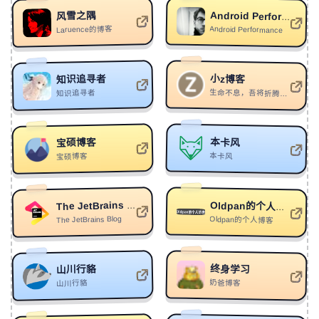
332
Caution Repetitive
Princess Chelsea
风雪之隅
Android Performance
333
F**k This Job
Wheeler Walker Jr.
Laruence的博客
Android Performance
334
破烦
岳尔
335
Disaster
SkeleTons/ALONE/HJFM/ARFT
小z博客
知识追寻者
知识追寻者
生命不息，吾将折腾不止
336
不及汪伦送我情
户川江流
337
Misguided, Misunderstood
YCK
本卡风
宝硕博客
338
黄金堂
聲無哀樂SWAL
本卡风
宝硕博客
339
失望中遗忘
柯柯柯啊
340
拥
池鱼/听风说
The JetBrains Blog
Oldpan的个人博客
341
在哪里
来一碗老于
The JetBrains Blog
Oldpan的个人博客
342
90
Pompeya
343
FREAK4TURE
Grioten/Yung Zime/Sayfalse
终身学习
山川行貉
奶爸博客
山川行貉
344
TANGOIST
白宇正
345
神偷之名
白宇正