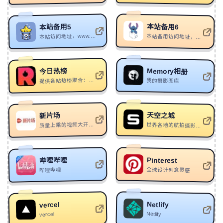
本地优先的Chrome扩展，通过快
捷键搜索标签页、书签、历史和社交内容，支持收藏与
34
小狗儿雪地画梅花
巴音汗
JSON导出，无需账号。
本站备用6
本站备用5
35
Eroina
Alan Walker/Sorana
本站访问地址，www.noisedh.cn
本站备用访问地址，托关于vercel，请科学访问noisedh.vercel.app
KREA Seedance 2.5 AI视频生成器：
36
DRIFT
Josh A
KREA平台提
：
https://www.krea.ai/video/seedance-2-5
37
史诗同盟
所长sama
供Seedance 2.5视频生成模型，支持图像、视频、音频
Memory相册
今日热榜
输入，可设置起止帧、分辨率、时长和宽高比。
38
洪炉
铁痕电台-MSR
提供各站热榜聚合：微信、今日头条、知乎...追踪全网热点、简单高效阅读
我的摄影图库
39
Loving You Is Who I Am
Soleilx
VoxCPM：
https://voxcpm.net/zh
：
VoxCPM基于
MiniCPM-4架构，提供免分词文本转语音和零样本声音
克隆，支持中英文，仅需3-10秒参考音频即可复制音
40
孤夜雨
江户川
天空之城
新片场
质量上乘的视频大开眼界
世界各地的航拍摄影师、拍手叫绝的航拍作品与独具价值的航拍攻略。全世界的探索者们互相启发，乐在其中。现在加入天空之城，换个角度看世界！。
41
逐云轻影
老衲不吃饭
色。
42
芯 Empty Bullets
CORSAK胡梦周/马吟吟
VoxCPM是面壁智
：
https://voxcpm.com/zh/
VoxCPM：
Pinterest
哔哩哔哩
43
Mona Lisa
K-391
能推出的新一代开源TTS模型，支持30国语言和8大方
全球设计创意灵感
哔哩哔哩
言，提供高保真、可控声音的AI语音合成，可应用于有
44
一寸春风，一寸枯荣
今人落淚
声书、游戏NPC等场景。
45
Countdown2.0
UM/snxsn显示屏
Netlify
vercel
46
Spiritworks
Xomu/ZxNX
Perchance AI 图像生成器 - 免费文本转图像：
Netlify
vercel