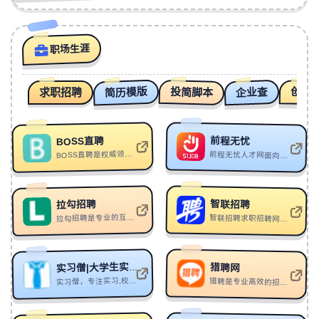
169
Sole Viola
Forwe兰斯
170
Hackers Club
Neonfish
职场生涯
171
剑透长安甲
武言圣
172
[Free]"Run Away"-d4vd x Joji Type Beat
MORROW
简历模版
投简脚本
企业查
创业
求职招聘
173
On The Run
Timecop1983
174
Twisted Getaway
Neon Nox/Powernerd
前程无忧
BOSS直聘
175
Signals
Lazer Boomerang
BOSS直聘是权威领先的招聘网，开启人才网招聘求职新时代，招聘求职找工作，上BOSS直聘，直接谈！
前程无忧人才网面向全国,提供2024准确的招聘网站信息,为企业和求职者提供人才招聘、求职、找工作、培训等在内的全方位的人力资源服务,更多求职找工作信息尽在前程无忧!
176
chao(夏潮)
Bethybai
177
Zurag Shig
Sukiii/C-Family/Uuulee
智联招聘
拉勾招聘
178
Antinomies
镇痛日-Analgesic day
拉勾招聘是专业的互联网求职招聘网站。致力于提供真实可靠的互联网岗位求职招聘找工作信息，拥有海量的互联网人才储备，互联网行业找工作就上拉勾招聘，值得信赖的求职招聘网站。
智联招聘求职招聘网站,为求职者提供2024年真实准确的全国求职招聘信息,海量的高薪职位招聘信息供求职者选择,找工作就上智联招聘！
179
Etna
Lunaar
180
嗷吆
段兴华
猎聘网
实习僧|大学生实习|校招求职|校园招聘
实习僧，专注实习,校招的校园招聘平台。为大学生提供国内外行业巨头在内的40万+企业实习、校园招聘岗位信息。助力大学生职业发展，帮助企业有效招聘，找实习校招就上实习僧。
猎聘是专业高效的招聘求职平台，为求职者提供海量高薪职位，在线沟通，快速反馈！为企业招聘方提供免费招人服务，优质人才，精准推荐，招人找工作就用猎聘聊！
181
仗剑入红尘
NEHCA
182
Mind Of A Warrior
Alan Walker/Sorana