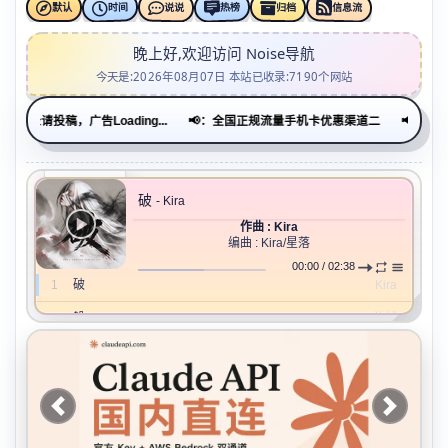
时间
热榜
信息流
说说
归档
默认
晚上好,欢迎访问 Noise导航
今天是:2026年08月07日 本站已收录:7190个网站
Loading...
📢：全国正规流量手机卡优惠渠道二
📢：已优化站点，如
破
- Kira
作曲 : Kira
编曲 : Kira/星落
纯音乐，请欣赏
00:00
/
02:38
1
破
Kira
2
躲
礼越
3
Im Sorry Mom
Marino
4
unhappy
s0rrow
Previous
Next
5
FuXRD（复兴之路）
JOKER