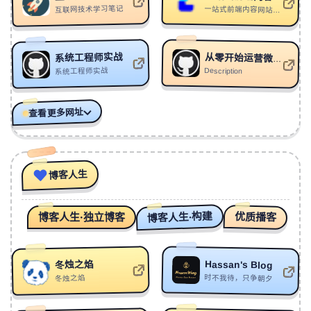
互联网技术学习笔记
一站式前端内容网站，包括学习路线、知识体系
319
【售断】"及 时 行 乐" - Moombahton Future Type Beat
BECU BEATZ
320
夜魅
947.ASH/Kui Kui
系统工程师实战
从零开始运营微信公众号
321
Count Me Out
YCK
系统工程师实战
Description
322
聊斋
2LIN7
323
火织雲 （手碟）
黄力氧
查看更多网址
324
当为你
一颗狼星/澄海伯伯
325
ポケット
whiteeeen
博客人生
326
Forget You
Vanished
327
满堂彩
浅影阿/褚晨茜
博客人生·构建
优质播客
博客人生·独立博客
328
Zoltraak
Evan Call
329
Night of Bloom
LCwwww/Xomu/Kirara Magic
Hassan's Blog
冬烛之焰
330
求神呐
柏鹿
时不我待，只争朝夕
冬烛之焰
331
Love Song x Rj Pasin
IzRosh