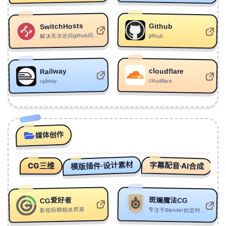
https://perchanceaiimagegenerator.app/
：
免费在线文
本生成图像工具，无需注册，支持多种AI模型和自定义
47
Not Home
Alan Walker/Alessia Labate
尺寸。
48
雪Himalaya
格桑加措GOLDENLOTUS
SwitchHosts
Github
解决无法访问github问题同时，是一个管理、切换多个 hosts 方案的工具。它是一个免费开源软件
github
49
Drift Away (Remastered)
Monojolo
Tiny Lesson - AI语言学习应用：
50
1954
Michaela May
Tiny Lesson是一款基于AI的语
：
https://tinylesson.app/
言学习应用，围绕用户真实目标生成结构化、个性化的
cloudflare
Railway
51
春意浓 （Thick）
PUUSUN
微课程，结合练习与反馈，帮助用户高效掌握语言技
cloudflare
railway
52
两仪
Grrreta
能。
53
极夜
北夜/听潮阁
PlayRent - 高端游戏账号租赁平台：
54
E m o t i o n a l play
LJYNNN
https://www.playrent.gg/
：
PlayRent提供LOL、
Valorant、CSGO2等热门游戏的高级账号租赁服务，按
媒体创作
55
Broken Strings
小时计费，满足玩家体验稀有皮肤和全英雄需求。
Alan Walker/Isabella Melkman/Katherine O'Ryan
56
端
RICHRAN
模版插件·设计素材
字幕配音·AI合成
CG三维
Songvora是一
：
https://songvora.com/
57
Time Passes
SORROWSYMPH/RYKU808
AI歌曲生成器：
款AI音乐生成工具，可根据用户提供的名字、回忆和讯
58
GuiXu(归墟)
Bethybai/岸炘
息，创作出个性化的完整歌曲，支持多语言及多种音乐
斑斓魔法CG
CG爱好者
59
No Turning Back
Vexento
风格。
影视后期相关资源
专注于Blender的定时开源网站
60
Fractured Sunset
Sin Wecokat