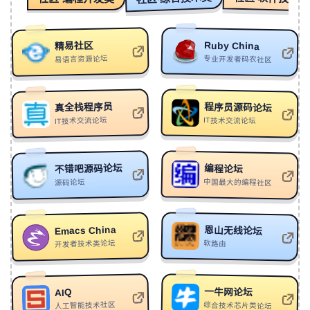
251
Want You All The Time
Bryant Barnes
252
Roi (Instrumental)
sin/？
Ruby China
精易社区
易语言资源论坛
专业开发者码农社区
253
The Forevers
Jo Blankenburg
254
逃脱 XSCAPE
特污兔-Dirtyrabbit2
真全栈程序员
程序员源码论坛
255
不及汪伦送我情 (DJ版伴奏)
户川江流
IT技术交流论坛
IT技术交流论坛
256
I Forgive You - Chromeo Remix (radio edit)
Sia/Chromeo
257
穿越时空的爱恋
Bethybai
不错吧源码论坛
编程论坛
258
Down For Life(Deep House Slow）
IRXD7
中国最大的编程社区
源码论坛
259
SONW(Reverb)
GTR7/ZIIIELI/LJYNNN/SENKEI
260
难解
巴顿/自游诗
Emacs China
恩山无线论坛
开发者技术类论坛
软路由
261
Origin - 1/7
AxR
262
Neon Love
Vanished
263
Yes I'm A Mess
AJR
一牛网论坛
AIQ
人工智能技术社区
综合技术芯片类论坛