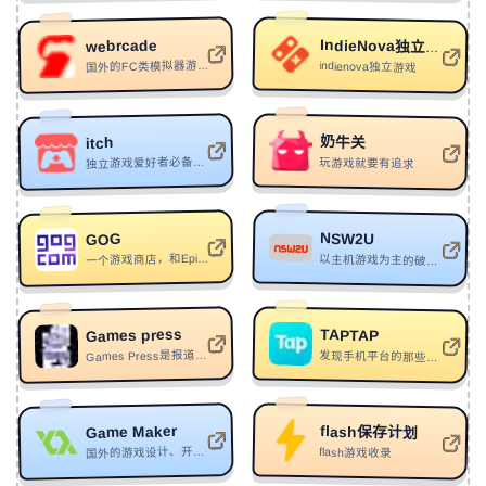
387
拾光
侯暄楠
webrcade
IndieNova独立精神
国外的FC类模拟器游戏大全
indienova独立游戏
388
知趣
王唯一
389
Can't Tame Her
Zara Larsson
390
OVERTHROW GOD
MoonDeity
奶牛关
itch
独立游戏爱好者必备网站，独立游戏制作、上传、售卖、社区交流
玩游戏就要有追求
391
Talk Back
Snow tha Product/AJ Hernz/Jandro
392
Another Heart
ILIRA
NSW2U
GOG
393
XI YOU JI(西游记)
HJFM/FIZO FAOUEZ
一个游戏商店，和Epic一样|每周都有免费游戏可领
以主机游戏为主的破解游戏下载
394
Summer Jams
Blasterjaxx/Henri Pfr/Jay Mason
395
Hajime
Bestrack
Games press
TAPTAP
396
Сумасшедший священник
Games Press是报道游戏行业资讯为主的平台
发现手机平台的那些好游戏
XiRXG/LookedatHerFore/HJFM
397
Magic
K-391/Brother Leo
398
What They Wanna Be
YCK
Game Maker
flash保存计划
国外的游戏设计、开发和发行论坛社区
flash游戏收录
399
LOSER
Neoni