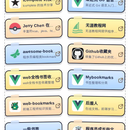
渐近式 Go 语言入门到精通
lcomplete 的技术分享
渐近式 Go 语言入门到精通
292
K-Pop Type Beat "Puberty"
Scorpion
293
忆呀
刘思云/嘭心
无涯教程网
Jerry Chen 在线文档
294
Towards The Sun
Sia
丰富的vue、java、html笔记
无涯教程网提供程序员在线零基础学IT编程技术教程。包括Javascript、MySQL、PHP、Python、Java、HTML5、Go语言等入门基础教程
295
Down For Life
Part Six
296
Rise
AxR
Github收藏夹
awesome-bookmarks
程序员编程类bookmark
297
意志 volition
BOY
收集了Github上的优秀工具,框架,知识合集
298
Brainstorm
Alexander 23
299
阿尔茨海默症
盼钰
Mybookmarks
web全栈书签收藏整理
web全栈书签收藏整理
书签整理和分类
300
Imagine feat. The 49ers
re:plus
301
It's Only Worth It if You Work for It
Les Winner's
web-bookmarks
后盾人
302
中状元
张曦匀
前端工程师知识技能储备库
在线文档，前端学习及vscode插件推荐
303
宇宙尽头的碎片
知晏
304
Void (Orginal Mix)
HSHK/花凯/人面兽心
程序员成长指北
一些书签