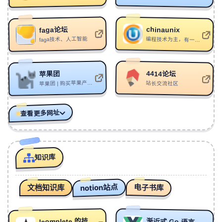
278
Eclipse
AxR
279
想被人一拳打成若至
黄金玉米王
chinaunix
faga论坛
faga技术、人工智能
编程技术为主，有一定年份了
280
主角死于话多
黄金玉米王
281
Clairvoyant
YCK
4414论坛
苹果团
282
最小的房间
萨满（Saman）
苹果团 | 购买苹果产品的完美之地
站长交流社区
283
HOV
Graham
284
日记
艾欧查克
查看更多网址
285
慢性病毒
Whyyyy./火滚音乐
286
Shouldn't Have To Be Like That
Fra Lippo Lippi
287
Let's Get It Started...
YCK
知识库
288
I'll Do It Nev (PHONK)
Radio/ck/Sara
notion站点
电子书库
文档知识库
289
Grey Plot
VZEUS
290
亡于悲剧
艾欧查克
291
Jar Of Love（HEJI remix）
HEJI
lcomplete 的技术分享