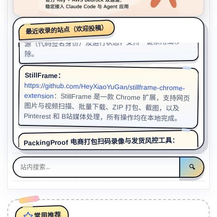
6
neon lights
4EVER
Birth 是一款
：
https://github.com/iAmCorey/birth
Birth：
7
The Blame
PPF/音乐合伙人
免费开源的 macOS 启动项管理器，能在同一窗口中集
最近收录的站点（欢迎投稿）
中显示所有后台项目、守护进程和登录项，并标明其来
优惠的国内直连Claude API中转站，支持一键配置
8
SWEET
Trispect/zl_lan
源（代码签名身份）及运行状态，支持一键禁用或移
9
Cheekbones
Arrows in Action
除。
10
Ordinary Life
Imanbek/Wiz Khalifa/KDDK/KIDDO
StillFrame：
11
Moonlight
Leony/Marcus & Martinus
https://github.com/HeyXiaoYuGan/stillframe-chrome-
extension
：
StillFrame 是一款 Chrome 扩展，支持网页
图片与视频扫描、批量下载、ZIP 打包、截图，以及
12
消失风雪中
曾玉萍
13
UNDER THE RHYTHM
Adam Lambert
Pinterest 和 B站媒体处理，所有操作均在本地完成。
14
九厘米的雾
LBI利比
PackingProof 电商打包扫码录像与发货风控工具：
15
Neo-Tokyo
Scandroid
https://github.com/PackingProof/PackingProof-
PackingProof 是一款开源的电商打包发货风
：
16
Night Run
异环10AM
Desktop
🔍
控工具，支持扫码录像、快递助手联动播报备注留言、
17
Be Mine Own Light
王有有
打印后退款报警拦截、单号检索与局域网回放等功能。
18
63RD
JOKER
cy's Stift - 本地优先的灵感画布：
19
Aygul
羊音乐
https://wscytz.com/cys-stift/
常用推荐
：
cy's Stift是一款本地优先
的开源灵感画布工具，支持捕获、整理、建立关系、搜
索恢复和继续编辑，采用文字可读写格式，AI可驱动，