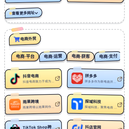
https://sitepins.com/
头CMS，允许用户通过可视化编辑器直接更新静态网
129
厌世狂欢播放机
Delos
站，无需操作代码，每个保存操作即commit，支持角色
查看更多网址
权限、分支预览和SEO优化。
130
Naked
Jonas Blue/MAX
131
Know Me Too Well
New Hope Club/Danna Paola
Elena：
https://elenajs.com/
：
Elena是一个轻量级库，
用于构建渐进式网页组件，支持HTML和CSS先行渲染，
132
Deja Vu
Naika
电商外贸
并通过JavaScript逐步增强交互性。
133
Somebody Special (Leon Lour Remix)
电商·运营
电商·支付
电商·获客
Nina Nesbitt/Leon Lour
电商·平台
134
Tusind Farver
Rasmus Seebach
开源UI音效
：
https://uisfx.com/
UI音效设计库 - uisfx：
库，提供936种声音、12种风格，支持网页和移动应用，
135
Ribet
Rigël Theatre
可安装或在线试听。
136
Old Habits Instrumental
Alan Walker
拼多多
抖音电商
抖音电商致力于成为用户发现并获得优价好物的首选平台。同时，抖音电商积极引入优质合作伙伴，为商家变现提供多元的选择。短视频、商家自播、主播带货，满足商家达人多形式变现需求。
拼多多作为新电商开创者，致力于将娱乐社交的元素融入电商运营中，通过“社交+电商”的模式，让更多的用户带着乐趣分享实惠，享受全新的共享式购物体验。
Riikee — 安静陪伴的每日写作平台：
137
Crush Confession
Mona Lisa Heartfelt
https://riikee.com/zh
：
Riikee 提供一个无干扰的写作空
间，帮助用户养成每日写作习惯，通过温和的目标和记
138
Good Old Days
BLADELXRD
探域科技
雨果跨境
录陪伴写作人生。
139
禁锢
UM
雨果跨境以雨果网作为流量依托，致力于为跨境电商从业者提供全球产业出海，链接全球流通，实现全球品牌的产业互联网平台
探域科技，聚焦电商 AI 数智化营销赛道。2025年推出业内首个探域智能体，电商全流程AI Agent平台，实现电商客服“运营-售前-售后”全链路智能化。
140
Some Say
AALLAR/DeeJaVu
Idea—值得动手的开源项目与AI技能看板：
141
少爷 Beat
BDnoLuv
每小时扫描全球GitHub项目，
：
https://ourword.ai/idea/
抖店官网
TikTok Shop跨境电商官方网站