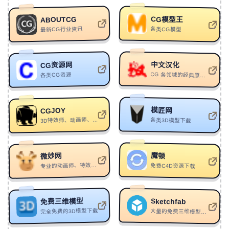
进化 · 学习驱动的蜕变：
https://xfutureagi.com/
：
一个
以AI学习为核心的内容平台，提供学习路径、知识地
图、工具与最新AI资讯，强调将阅读转化为理解与行
61
是风就该自由吹
王樾安
CG模型王
ABOUTCG
最新CG行业资讯
各类CG模型
62
初唤
阿斯罕
动。
63
TOURIST
DAISHI DANCE
I提示词
：
https://generateprompt.net/
AI提示词生成器：
64
夺舍
陈默之
中文汉化
CG资源网
生成与优化工具，支持文本、图像和视频AI，提供多种
各类CG资源
CG 各领域的经典原创汉化作品，有 3D 软件、2D 软件、影视后期、非编等主流软件及其插件的汉化
65
Tongue Tied
Theo Tams
提示词相关工具。
66
Fly
Alan Walker/Steve Aoki/Lonely Club
在线SVG转换器：
https://www.svgconverter.ai/
：
免费的
在线SVG转换器，支持PNG、JPEG等图像与SVG、PDF
等矢量格式互转，并提供AI生成SVG艺术图功能，无需
模匠网
CGJOY
67
Beatophone
Caravan Palace
3D特效师、动画师、模型、ui交流平台
各类3D模型下载
68
回忆格式化
M3mo
注册，安全私密。
69
有你的时空
贾格JuggShots
魔顿
微妙网
70
daisy (feat. RJ Pasin)
ptasinski/RJ Pasin
SubForge-macOS 本地优先字幕工作台：
专业的动画师、特效师、建模师交流网站
免费C4D资源下载
SubForge
：
https://github.com/GobiCowboy/SubForge
71
No Love In LA
Palaye Royale
是一款面向 Final Cut Pro 的字幕工作流应用，支持导入
音频、转写、编辑并导出 SRT/FCPXML 文件，本地优先
72
搞笑的反派
无尾兔
免费三维模型
Sketchfab
处理，提升字幕制作效率。
完全免费的3D模型下载
大量的免费三维模型下载站
73
Dracula
Tame Impala