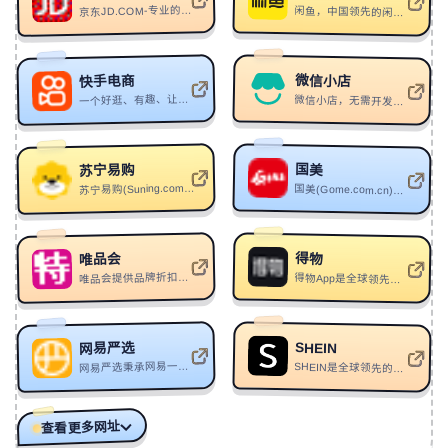
京东JD.COM-专业的综合网上购物商城，为您提供正品低价的购物选择、优质便捷的服务体验。商品来自全球数十万品牌商家
闲鱼，中国领先的闲置二手交易平台，趣味生活社区，从最初的C2C交易，到用户在这里分享技能、兴趣与经验，从物品到服务、从交易到交流，如今闲鱼累计用户数超5亿，日均交易额已突破10亿，每天都有400万件闲置物品在平台上发布
156
Power Make Up
Vantage
157
One & Only
Oliver Tree
微信小店
快手电商
158
你笑着喝可乐
韩小九
一个好逛、有趣、让老铁信任的优质电商平台，帮助达人和商家实现高效交易，以沉浸式体验带给消费者不一样的购物感受。来快手电商，让生活更好一点！
微信小店，无需开发，免费开店
159
焰火花园
汪居北
160
Break My Love
RÜFÜS DU SOL
国美
苏宁易购
苏宁易购(Suning.com)-线上线下深度融合的零售平台,商品涵盖家电、手机、电脑、超市、母婴、百货、海外购等品类
161
Johnny Joestar Theme (Steel Ball Run Unofficial Theme)
国美(Gome.com.cn)国美电器唯一官方网上商城，中国领先的专业家电网购平台.全球品牌电视、洗衣机、电脑、手机、数码、空调、电脑配件、生活电器、网络产品等正品行货
(Original)
Samuel Kim
162
西湖水 (PHONK)
NIKS
163
SURREALISM
Aquari
得物
唯品会
唯品会提供品牌折扣、活动规则及购物服务
得物App是全球领先的集正品潮流装备、潮流商品鉴别、潮流生活社区于一体的新一代潮流网购社区
164
Street Hawk
Neon Nox
165
独行者
拼音师
SHEIN
网易严选
166
I Don't Wanna Talk (I Just Wanna Dance)
Glass Animals
网易严选秉承网易一贯的严谨态度，深入世界各地，严格把关所有商品的产地、工艺、原材料，甄选居家、厨房、饮食等各类商品
SHEIN是全球领先的快时尚电商平台，以其丰富的产品种类、快速的更新速度和极具竞争力的价格赢得了全球年轻消费者的喜爱。
167
奥德赛(Odyssey)
TCL
168
Night Cruising
牛尾憲輔
查看更多网址