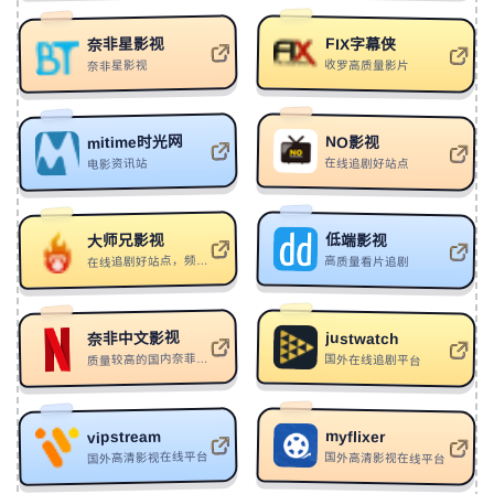
224
呼吸禁止
艾欧查克
FIX字幕侠
奈非星影视
收罗高质量影片
奈非星影视
225
Glow
Livingston
226
Stand Up (From NCIS)
Black Gryph0n/Baasik
227
痛みから生まれ（生于痛苦）
艾欧查克
mitime时光网
NO影视
在线追剧好站点
电影资讯站
228
Need Somebody
Always Never
229
This Is My Way
Aamir
低端影视
大师兄影视
230
当思念翻涌成海时
仟A333
在线追剧好站点，频道https://t.me/s/dsxys
高质量看片追剧
231
小城的雨
江叔的鸭
232
路坎坎
抓不住旳青春
奈非中文影视
justwatch
233
ZONE!
VodKe/HSHK/人面兽心/花凯
质量较高的国内奈菲影视平台
国外在线追剧平台
234
Rainy Day
AxR
235
Tunnel Vision
Chace
myflixer
vipstream
国外高清影视在线平台
国外高清影视在线平台
236
Rampart
Waterflame