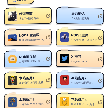
20
The Show
DPR IAN
21
千鹤
武士D
支持Ollama等。
说说笔记
频道页面
我的TG频道页面
个人朋友圈说说
22
一段时光
侯暄楠
落笔
：
https://github.com/qShan1/luobi-ai-writing
落笔：
23
Afraid Of Love
Kid Travis
是一款本地优先、可完全控制的 AI 小说创作 IDE，支持
NOISE宝藏阁
NOISE主页
长篇创作、知识库、连续性检查与人工审核发布。
24
半夏の恋
杨光弘哲
Noise宝藏阁是一个专注于独特设计和技术分享的平台，分享AI、编程等
个人引导页，站点入口
25
Fading
Shallou
GPT-Image2 提示词画廊：
https://gpt-
26
Iced Americano
Vincentz
image2.canghe.ai/
：
一个实时更新的 GPT-Image2 提示
词画廊，提供案例浏览、Prompt 复制、在线测试、模板
X-推特
NOISE盘搜
27
Paraglider
Olivia Marsh
全网网盘搜索，聚合阿里云盘、夸克、百度网盘、115、迅雷等平台，实时检索各类分享链接与资源
liangwenhao3
和 API，支持分类筛选与创作交流。
28
Teenage Dreams
Lazer Boomerang
WeSight - 用桌面应用运行 CLI Agent：
29
OH OK
Sam Ryder
本站备用2
本站备用1
WeSight 是一个桌面应用，将
：
https://wesight.ai/
本站备用访问地址,托关于netlify，域名：noisedaohang.netlify.app
本站备用访问地址，托关于cloudflare，域名：daohang-c5k.pages.dev
30
Birds
Imagine Dragons
Claude Code、Codex 等终端 AI Agent 带入可视化聊天
界面，统一管理运行时、模型配置、权限与工作流。
31
LIMIT
Paperman
32
归
艾辰
本站备用4
本站备用3
TroveKey - Chrome浏览器命令中心：
本站备用主访问地址，域名：noisedh.link
托管于帽子云，为本站备用地址
https://trovekey.net
33
狮子座
拾三三
：