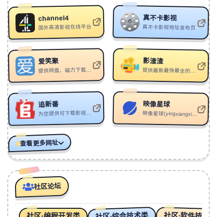
237
Insight
Veysigz
真不卡影视
channel4
238
Night
keshi
国外高清影视在线平台
真不卡影视地址发布页
239
爱人如养花
是的麦克雷
240
不被认可的花
九月
影渣渣
爱笑聚
241
Falling Up -English version-
Stray Kids
提供网盘、磁力下载及订阅服务
提供最新最快最全的免费在线影视资讯和在线影视剧播放
242
太阳升起的舞蹈
周深
243
Moonlight Flowing Pt.2
VZEUS
映像星球
追新番
为您提供可下载影视，百度网盘影视资源站
映像星球(yingxiangxingqiu.com)是一个致力于提供极致观影体验的在线影视平台。
244
It's Amazing
Jem
245
Acceptance
YCK
查看更多网址
246
Volta
Boogie Belgique
247
Pico Union
Brazzaville
248
人间何处是桃源
浅影阿
社区论坛
249
Jimmy
Of Montreal
250
风如旧
指尖笑
社区·综合技术类
社区·软件技术类
社区·编程开发类