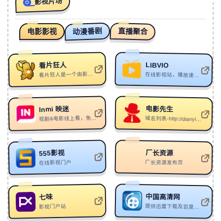
影视片场
210
Una Mattina Sad
难抉择/uuml/XxJs_F8
211
Riot
VØJ/Asketa
动漫番剧
直播聚合
电影影视
212
Gimme Gimme Gimme
Fat Tony/MEDUN
213
Extravagant
张辉
LIBVIO
看片狂人
214
Perfect Force
RosSpeed
看片狂人是一个由影迷打造服务影迷的平台，至今已稳定运营3年并持续更新，每日同步更新各类影视的播放资源
在线影视站，播放速度超快，有安卓app
215
The Last Word
Audiomachine
216
Preeminence
Audiomachine
电影先生
Inmi 映迷
视剧&电影线上看，免费平台播放Netflix,Apple tv
域名列表-http://dianyingxs.cc、http://dianyingxs.cc、http://v.dianyingxs.cc、http://www.dianyingxs.cc
217
Smiling eyes
FLYSBR
218
Cinema
Judah Earl/Boda
厂长资源
555影视
219
Void
Chill5
厂长资源发布页
在线影视门户
220
Bodies
keshi
221
Castle
BAKSAP
中国高清网
七味
222
灰色的梦(纯音乐）
Delos
影视门户站
提供迅雷下载及百度云盘下载，站内支持影片搜索
223
Apologize
Lowx