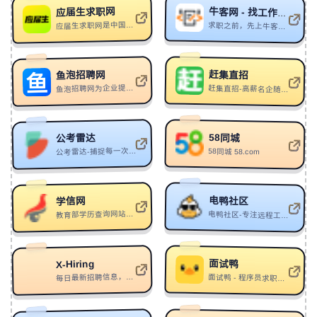
应届生求职网
183
Written by...
BLACKDD
牛客网 - 找工作神器
应届生求职网是中国领先的大学生求职网站，为应届毕业生提供大量校园招聘信息、兼职实习招聘信息以及校园宣讲会和校园招聘会信息，地区覆盖上海、北京、广州、深圳、武汉、南京、天津、成都等热门城市。
求职之前，先上牛客，就业找工作一站解决。互联网IT技术/产品/运营/硬件/汽车机械制造/金融/财务管理/审计/银行/市场营销/地产/快消/管培生等等专业技能学习/备考/求职神器，在线进行企业校招实习笔试面试真题模拟考试练习
184
Just Do It
索扎
185
晚安明天见（Good Night ,See You Tomorrow!）
赶集直招
鱼泡招聘网
弱水WeakWaves
186
Hedge Fund Trance (Part 2)
BFRND/Vladimir Cauchemar
鱼泡招聘网为企业提供最新人才简历，为求职者提供2024年海量招聘职位，覆盖建筑装修、工厂制造、物流运输、生活服务、机械司机、餐饮酒旅等行业，找工作，上鱼泡直聘，老板直招！
赶集直招-高薪名企随你挑的人才招聘信息网站，找工作更迅速！
187
主角对不起！我踩到你了
Delos
188
I'm a Mess (8D Audio)
8D Tunes
58同城
公考雷达
公考雷达-捕捉每一次考编机会【官网】
58同城 58.com
189
Shieldmaiden
Vexento
190
Maps
Emancipator
191
做我的日落
Bethybai
电鸭社区
学信网
教育部学历查询网站、教育部高校招生阳光工程指定网站、全国硕士研究生招生报名和调剂指定网站。
电鸭社区-专注远程工作招聘交流-远程工作，从电鸭开始
192
Garden Of Eden
Lady Gaga
193
Snakes & Ladders
KUURO/Bianca
面试鸭
X-Hiring
194
Dilemma
时空储蓄罐
每日最新招聘信息，使用 Google AI 提取摘要
面试鸭 - 程序员求职面试刷题神器，高频编程题目免费刷
195
Sunburn
DROELOE