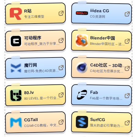
74
情绪回收站
失落花园_
kbcut：
https://github.com/starboom/kbcut
：
基于
FFmpeg、Whisper和HyperFrames的开源AI剪辑工作
流，专为知识博主自动完成口播粗剪、竖屏动态字幕包
iiidea CG
R站
75
Waiting for the rain to end
Rotme
CG资源网
专注三维模型
装和封面生成。
76
溯着时间
王子健
77
Into the Sky
Jim Yosef/Laura Brehm
Token FBI | 免费AI Token情报站：
Blender中国
可动程序
78
ɴɪᴄᴇ ᴛᴏ ᴍᴇᴇᴛ ʏᴏᴜ
Bethybai
汇集可领取的AI
可动程序_致力于分享CG资讯
：
https://hope0719.github.io/token-fbi/
Blender中国社区 – 这里有Blender的最新资讯
免费额度，覆盖大模型与工具，提供额度、模型、领取
79
归藏
Bethybai
方式及实测判断，帮助用户快速获取有效资源。
80
Daydreaming
PICK
魔行网
C4D社区 – 3D动画制作动态设计师交流平台
魔行网-免费C4D资源网站，无需会员可下载海量C4D素材
Oh My PPT - 开源免费的AI PPT生成工具：
C4D社区为您展示优秀的动态视频展示，为优秀的广大3D动画动效设计师提供参考灵感，为3D动画制作行业中国用户提供一个优秀良好的交流互动中心。在这里还可以下载到常用的软件工具以及CG素材。
81
MY OXYGEN(PHONK)
GTR7/TEXT/SENKEI
https://www.ohmyppt.cc/
：
一款开源免费、本地优先的AI
PPT桌面客户端，支持AI生成可编辑HTML演示文稿、导
82
Montagem Nada Tropic
karton/zoxlim
入导出PPTX、多风格主题、对话式编辑及多格式导出。
Fab
80.lv
83
禅花落 Zen flowers fall
MMJ
0 LEVEL 是一个行业领先的平台，面向游戏开发者、数字艺术家、动画师、电子游戏爱好者、CGI和VFX专家。加入我们，了解新的工作流程，讨论新的工具并分享你的作品。
8
Fab是一个数字市场，为创作者提供了一个单一平台，用于发现、分享、购买和销售高质量的、可直接用于实时游戏的游戏资产、环境、视觉效果、音频、动画、角色、插件等。
84
Robotic Wings
Philter
KPanel — 现代 Linux 服务器管理面板：
KPanel 是 kejilion.sh 生态的
85
Indicate
Øfdream
：
https://kpanel.kejilion.sh/
Web 管理面板，支持通过浏览器管理服务器、网站、
SurfCG
CGTall
86
沒出息 Useless｜議場版 Parliament Version by No AI No
Nginx、Docker 和应用，以宿主机真实资源为准，提供
CGtall-CG教程，中文字幕教程，平面设计教程、三维动画教程、影视后期教程、游戏特效教程，视频拍摄剪辑教程，国外设计课程，提供最优质的maya、Houdini、zbrush、3dmax、Nuke等课程,为用户提供了各种CG资源素材和软件插件下载.
强大的虚幻引擎助力影视特效制作,如何成为一名优秀的影视概念设计师,中国顶级电影海报设计师，必有他一席,震撼的影视特效制作过程！请看这里！,诺兰新作《奥本海默》再现核弹爆炸没使用电脑特效？！深度揭秘视效幕后创作,为什么-SurfCG
系统监控、Docker 管理、应用市场、服务器体检等功
Life
Suno.ai
87
没出息
星川トニ