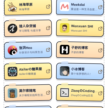
Meekdai
林海草原
346
予你一生
阮妍霏/邓雨鸿
林海草原
童话是一种生活态度，仅此而已。
347
一起淋雨吧
白宇正
348
无挂碍
音速行星
Wenxuan SHI
猎人杂货铺
349
《Rhythm Player》#节奏玩家-采样6，7
Khun刘坤
学习随笔 与君分享
Wenxuan SHI
350
Shouldn't Have to Be Like That
Fra Lippo Lippi
351
Bad News
YCK
子舒的博客
张洪Heo
分享设计与科技生活
子舒的博客
352
晚点再爱
音速行星
353
Split
1nonly
Akilarの糖果屋
354
BUT
微城/Victorm
小冰博客
做个有梦想的人！
Akilarの糖果屋
355
Batte forte (Original)
花凯/VodKe/HSHK/人面兽心
356
MASİN
Arcturus
莫尔索随笔
ZkeqのCoding日志
357
Sirens
Imagine Dragons
关于编程实践和生活思考的一些记录
ZkeqのCoding日志
358
The Ballet Girl
Aden Foyer