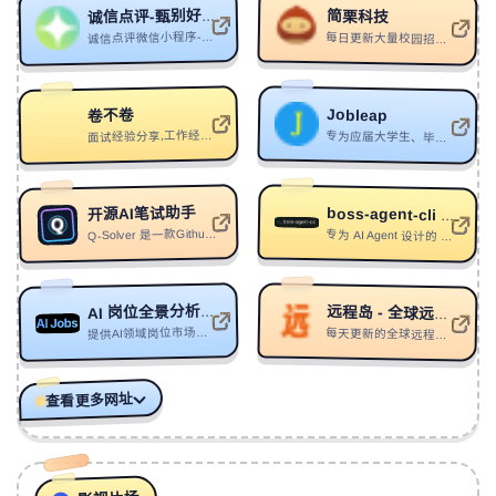
196
dancing with a silhouette (I still cry for you)
简栗科技
诚信点评-甄别好坏企业
Dominic Donner
197
Last Song
Alan Walker/Faouzia
诚信点评微信小程序-入职企业避雷
每日更新大量校园招聘、兼职实习及社会招聘信息，致力于为国内外顶尖高校的学生和转行人才提供一站式求职服务。平台不仅拥有丰富的校园招聘岗位和详细的招聘日程，还提供简历优化、模拟面试等实用功能
198
Shame On You
The Twinz/Nexeri/ConKi/Nick Luebke
199
逆洄
alpaca咕噜
Jobleap
卷不卷
面试经验分享,工作经验分享的平台
专为应届大学生、毕业生打造的 AI 求职校园招聘平台，提供最新实习校招信息、专业求职指导与 AI 简历优化服务，解锁高效求职新路径，助你轻松斩获理想工作。
200
Stranded
RudyWade/Legrand
201
My Nocturnal Serenade
YOHIO
开源AI笔试助手
boss-agent-cli — 让 Agent 帮你找工作
202
Who’s In Control
Set It Off
Q-Solver 是一款Github上热门的开源AI笔试面试助手。它是完全免费的，基于 Gemini 3 模型，提供实时语音识别、屏幕视觉理解和隐形辅助功能。代码透明安全，助你轻松应对技术面试。
专为 AI Agent 设计的 BOSS 直聘求职 CLI 工具。搜索职位、福利筛选、自动打招呼、求职流水线、简历管理、AI 优化。
203
The Curse - 2/7
AxR
204
Slow Motion
Marshmello/Jonas Brothers
AI 岗位全景分析平台
远程岛 - 全球远程工作机会平台
205
Bus
Travis
提供AI领域岗位市场洞察与薪资分析
每天更新的全球远程工作机会。远程岛帮你找到不限地点、自由办公的理想工作。
206
Hold on to Me
Matt Wertz
查看更多网址
207
Take me home
KYO
208
Immortal Queen (feat. Chaka Khan & Neneh Cherry)
Sia/Chaka Khan/Neneh Cherry
209
Lonely Heart
5 Seconds of Summer