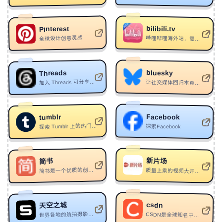
专业模式，帮助用户检查模型尺寸、调整方向并导出
115
Duvet
Bôa
3MF文件。
116
飞天
一奏器乐派
bilibili.tv
Pinterest
全球设计创意灵感
哔哩哔哩海外站，需要VPN访问
117
Dragon Force but is it okay if it's lofi?
Kijugo
GPT88：
https://agent.gpt88.cc/register?
aff=59ZYCUEGZYNY
：
GPT88是一个AI模型API服务平
台，提供大模型调用、AI绘图、API密钥管理及订阅充值
118
Die Of A Broken Heart
Olly Murs
等功能。
bluesky
Threads
119
幻想是痛的延续
氟西汀海
加入 Threads 可分享灵感、提出问题、随想随发心中的想法、寻找志趣相投的用户等等。使用你的 Instagram 登录。
让社交媒体回归本真。在数以百万计的用户中找到你的社群，释放你的创造力，再次享受乐趣。
120
无乘玄范
霹雳布袋戏
：
https://github.com/base404/hexo-cms
hexo-cms：
121
黑夜坠落
PICK
hexo-cms 是一个针对 Hexo 静态博客的可视化后台管理
Facebook
tumblr
系统，支持 Docker 部署，提供多语言主题配置和 GUI
122
Another Song
Conor Maynard
探索 Tumblr 上的热门话题。查看所有 GIF 动图、同人图、关于网上最受喜爱的东西的大众讨论。
探索Facebook
管理界面。
123
It's Raining Men
The Weather Girls
Justin-blog：
https://github.com/lijiajun20130726-
124
[FREE]“接管”孟菲斯 x BOBBYNOPEACE Type Beat
新片场
简书
ux/Justin-blog
：
一个基于Vue3和Express的简洁优雅博
客系统，支持Markdown编辑、评论、邮件订阅、友链管
Chouy
简书是一个优质的创作社区，在这里，你可以任性地创作，一篇短文、一张照片、一首诗、一幅画……我们相信，每个人都是生活中的艺术家，有着无穷的创造力。
125
Body On Me
Mike Perry/NEA EINI
质量上乘的视频大开眼界
理和数据统计等功能。
126
VEM!
MAXPVNK/DJ RITMO DIVINO
127
trainers
ptasinski/RJ Pasin
csdn
天空之城
Sitepins - 开源Git基础的无头CMS：
世界各地的航拍摄影师、拍手叫绝的航拍作品与独具价值的航拍攻略。全世界的探索者们互相启发，乐在其中。现在加入天空之城，换个角度看世界！。
CSDN是全球知名中文IT技术交流平台,创建于1999年,包含原创博客、精品问答、职业培训、技术论坛、资源下载等产品服务,提供原创、优质、完整内容的专业IT技术开发社区.
Sitepins 是一个基于Git的开源无
128
L'Oiseau et l'enfant
Kids United
：