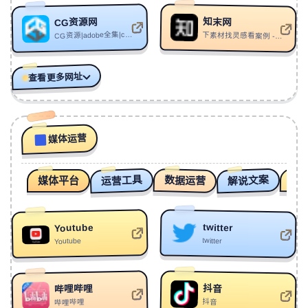
能。
88
MONTAGEM XONADA (Remix)
A77
知末网
CG资源网
CG资源|adobe全集|c4d教程|ae模板|cinemad|中文教程
89
Strange Noises
Philter
下素材找灵感看案例 - 发现更好的设计
视译宝-跨平台本地视频转译应用：
https://github.com/deijing/shiyibao
：
开源的本地视频转
译工具，集成ASR语音识别、Gemini翻译、MiMo配音与
90
BOO HOO
Neoni/RIELL
查看更多网址
FFmpeg合成，支持多协议AI API和硬件加速。
91
Overlooks
Gumperti/HJFM
92
Love Story
Indila
Douyin2Obsidian - 抖音同步到 Obsidian 插件：
93
sirius+after hours
AR
一款 Obsidian 插件，可
：
https://douyin.2obsidian.com/
媒体运营
将抖音收藏、作品、点赞自动同步到本地 Vault，并自动
94
Darddn
YPD
提取视频逐字稿和图片文字。
95
我在坠落！！！！！！！
BBoxer酋长
运营工具
解说文案
数据运营
抖
媒体平台
素刀 - 本地素材管理与自然语言检索工具：
96
Venger
Perturbator/Greta Link
https://qianqianhaiou.github.io/ClipKnife/
：
素刀是一款
面向创作者的本地素材管理工具，支持图片与视频的自
然语言搜索、分镜抽帧、本地索引，无需上传云端，保
97
Aliens
Wice
twitter
Youtube
98
Fox Tales
Koloto
twitter
Youtube
护隐私。
99
Luna(月神)
Bethybai/岸炘
OneTouch-Mac 菜单栏一体化快捷开关工具：
100
The Fallen
Caleb Bryant
抖音
哔哩哔哩
一款原生
：
https://github.com/Cherry-Yiran/OneTouch
抖音
哔哩哔哩