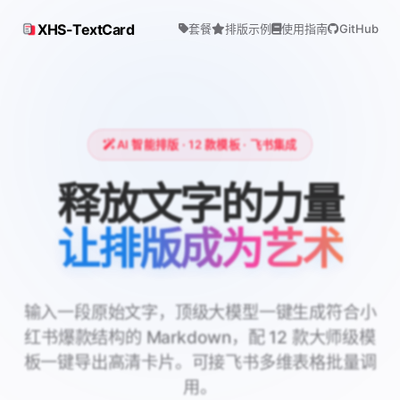
XHS-TextCard
套餐
排版示例
使用指南
GitHub
AI 智能排版 · 12 款模板 · 飞书集成
XHS-TextCa
释放文字的力量
让排版成为艺术
输入一段原始文字，顶级大模型一键生成符合小
红书爆款结构的 Markdown，配 12 款大师级模
板一键导出高清卡片。可接飞书多维表格批量调
用。