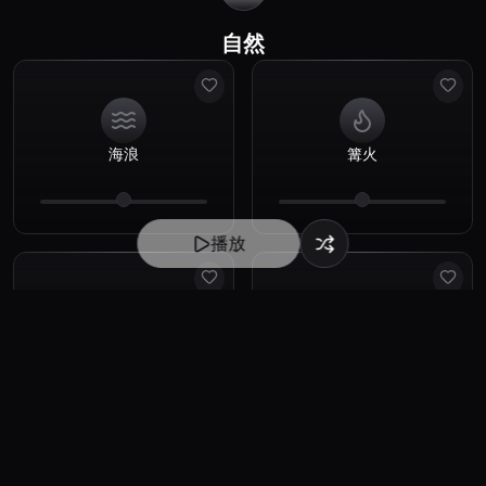
自然
海浪
篝火
播放
林间风声
瀑布