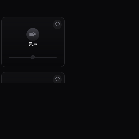
风声
雪中漫步