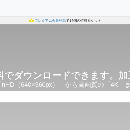
ークス株式会社は大阪市港区・東京都港区・埼玉県久喜市と連携協定を
プレミアム会員登録
で14個の特典をゲット
料でダウンロードできます。加工
nHD（640×360px）」から高画質の「4K