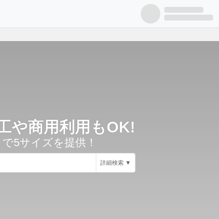
締結しました
SNS
ヘルプ
や商用利用もOK!
」まで5サイズを提供！