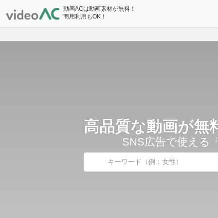
1600
ACワ
総会員数
万人
突破！
動画ACは動画素材が無料！
商用利用もOK！
高品質な動画が無
SNS広告で使える「