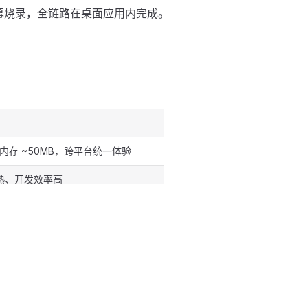
+ 字幕烧录，全链路在桌面应用内完成。
，内存 ~50MB，跨平台统一体验
熟、开发效率高
、Whisper 推理、文件系统，极致性能
补充，基础能力完全离线