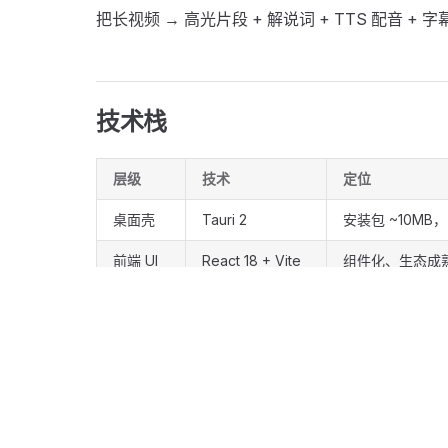
把长视频 → 高光片段 + 解说词 + TTS 配音 
技术栈
层级
技术
定位
桌面壳
Tauri 2
安装包 ~10MB
前端 UI
React 18 + Vite
组件化、生态成
原生引擎
Rust
FFmpeg 调用
AI 调用
本地 / 可配置 API
可选云端大模型