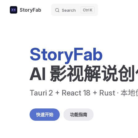
StoryFab
Search
K
Skip to content
StoryFab
AI 影视解说
Tauri 2 + React 18 + Rust 
快速开始
功能指南